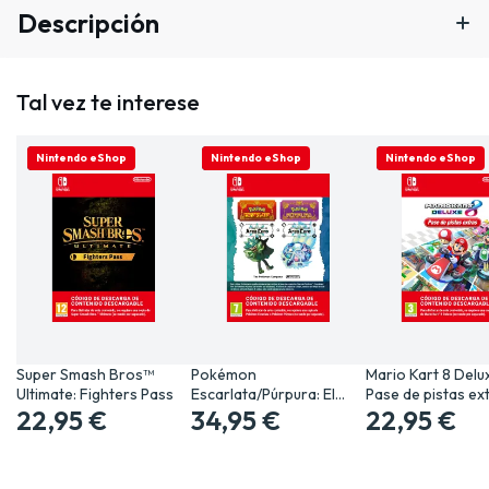
Descripción
Tal vez te interese
SOLO ONLINE
Nintendo eShop
SOLO ONLINE
Nintendo eShop
SOLO ONLINE
Nintendo eShop
Super Smash Bros™
Pokémon
Mario Kart 8 Delu
Ultimate: Fighters Pass
Escarlata/Púrpura: El
Pase de pistas ex
22,95 €
tesoro oculto…
34,95 €
22,95 €