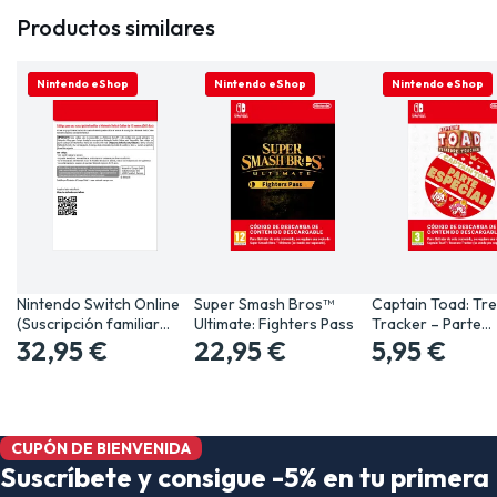
Productos similares
SOLO ONLINE
Nintendo eShop
SOLO ONLINE
Nintendo eShop
SOLO ONLINE
Nintendo eShop
Nintendo Switch Online
Super Smash Bros™
Captain Toad: Tr
(Suscripción familiar…
Ultimate: Fighters Pass
Tracker – Parte…
32,95 €
22,95 €
5,95 €
CUPÓN DE BIENVENIDA
Suscríbete y consigue -5% en tu primera