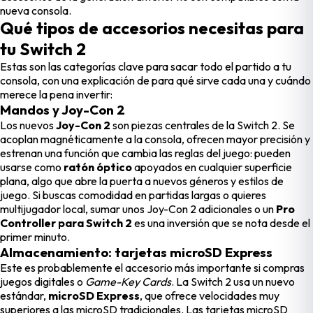
nueva consola.
Qué tipos de accesorios necesitas para
tu Switch 2
Estas son las categorías clave para sacar todo el partido a tu
consola, con una explicación de para qué sirve cada una y cuándo
merece la pena invertir:
Mandos y Joy-Con 2
Los nuevos
Joy-Con 2
son piezas centrales de la Switch 2. Se
acoplan magnéticamente a la consola, ofrecen mayor precisión y
estrenan una función que cambia las reglas del juego: pueden
usarse como
ratón óptico
apoyados en cualquier superficie
plana, algo que abre la puerta a nuevos géneros y estilos de
juego. Si buscas comodidad en partidas largas o quieres
multijugador local, sumar unos Joy-Con 2 adicionales o un
Pro
Controller para Switch 2
es una inversión que se nota desde el
primer minuto.
Almacenamiento: tarjetas microSD Express
Este es probablemente el accesorio más importante si compras
juegos digitales o
Game-Key Cards
. La Switch 2 usa un nuevo
estándar,
microSD Express
, que ofrece velocidades muy
superiores a las microSD tradicionales. Las tarjetas microSD