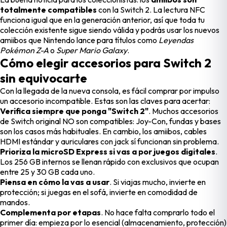
totalmente compatibles
con la Switch 2. La lectura NFC
funciona igual que en la generación anterior, así que toda tu
colección existente sigue siendo válida y podrás usar los nuevos
amiibos que Nintendo lance para títulos como
Leyendas
Pokémon Z-A
o
Super Mario Galaxy
.
Cómo elegir accesorios para Switch 2
sin equivocarte
Con la llegada de la nueva consola, es fácil comprar por impulso
un accesorio incompatible. Estas son las claves para acertar:
Verifica siempre que ponga "Switch 2"
. Muchos accesorios
de Switch original NO son compatibles: Joy-Con, fundas y bases
son los casos más habituales. En cambio, los amiibos, cables
HDMI estándar y auriculares con jack sí funcionan sin problema.
Prioriza la microSD Express si vas a por juegos digitales
.
Los 256 GB internos se llenan rápido con exclusivos que ocupan
entre 25 y 30 GB cada uno.
Piensa en cómo la vas a usar
. Si viajas mucho, invierte en
protección; si juegas en el sofá, invierte en comodidad de
mandos.
Complementa por etapas
. No hace falta comprarlo todo el
primer día: empieza por lo esencial (almacenamiento, protección)