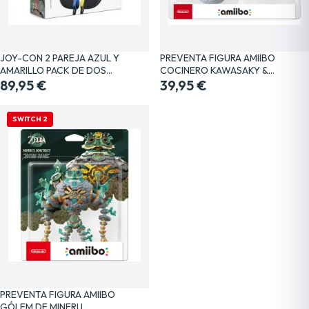
JOY-CON 2 PAREJA AZUL Y
PREVENTA FIGURA AMIIBO
AMARILLO PACK DE DOS…
COCINERO KAWASAKY &…
89,95 €
39,95 €
NUEVO
SWITCH 2
PREVENTA FIGURA AMIIBO
GÓLEM DE MINERU…