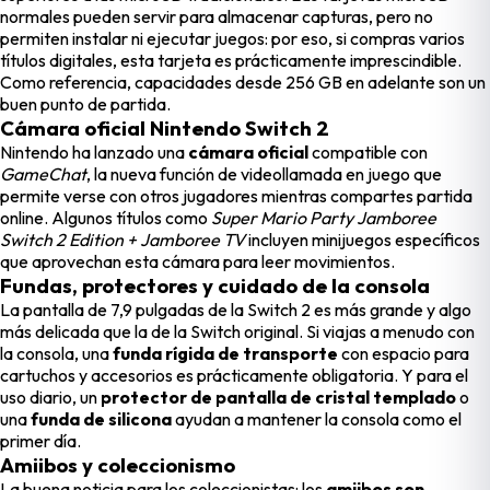
normales pueden servir para almacenar capturas, pero no
permiten instalar ni ejecutar juegos: por eso, si compras varios
títulos digitales, esta tarjeta es prácticamente imprescindible.
Como referencia, capacidades desde 256 GB en adelante son un
buen punto de partida.
Cámara oficial Nintendo Switch 2
Nintendo ha lanzado una
cámara oficial
compatible con
GameChat
, la nueva función de videollamada en juego que
permite verse con otros jugadores mientras compartes partida
online. Algunos títulos como
Super Mario Party Jamboree
Switch 2 Edition + Jamboree TV
incluyen minijuegos específicos
que aprovechan esta cámara para leer movimientos.
Fundas, protectores y cuidado de la consola
La pantalla de 7,9 pulgadas de la Switch 2 es más grande y algo
más delicada que la de la Switch original. Si viajas a menudo con
la consola, una
funda rígida de transporte
con espacio para
cartuchos y accesorios es prácticamente obligatoria. Y para el
uso diario, un
protector de pantalla de cristal templado
o
una
funda de silicona
ayudan a mantener la consola como el
primer día.
Amiibos y coleccionismo
La buena noticia para los coleccionistas: los
amiibos son