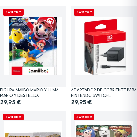
SWITCH 2
NUEVO
SWITCH 2
FIGURA AMIIBO MARIO Y LUMA
ADAPTADOR DE CORRIENTE PARA
MARIO Y DESTELLO…
NINTENDO SWITCH…
29,95 €
29,95 €
NUEVO
SWITCH 2
NUEVO
SWITCH 2