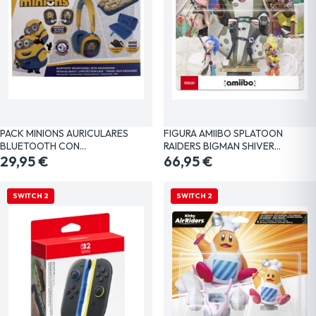
PACK MINIONS AURICULARES
FIGURA AMIIBO SPLATOON
BLUETOOTH CON…
RAIDERS BIGMAN SHIVER…
29,95 €
66,95 €
NUEVO
SWITCH 2
NUEVO
SWITCH 2