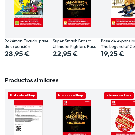
Pokémon Escudo: pase
Super Smash Bros™
Pase de expansió
de expansión
Ultimate: Fighters Pass
The Legend of Z
28,95 €
22,95 €
19,25 €
Productos similares
SOLO ONLINE
Nintendo eShop
SOLO ONLINE
Nintendo eShop
SOLO ONLINE
Nintendo eShop