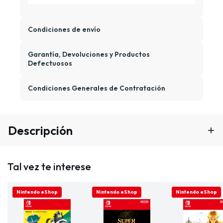
Condiciones de envío
Garantía, Devoluciones y Productos
Defectuosos
Condiciones Generales de Contratación
Descripción
Tal vez te interese
SOLO ONLINE
Nintendo eShop
SOLO ONLINE
Nintendo eShop
SOLO ONLINE
Nintendo eShop