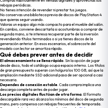
Compras habitualmente en tiendas digitales y aprovechas sus
rebajas periódicas.
No tienes intención de revender ni prestar tus juegos.
No conservas una biblioteca previa de discos de PlayStation 4
que quieras seguir usando.
Valoras un equipo algo más compacto para el mueble del salón.
En cambio, conviene descartarla si acostumbras a comprar de
segunda mano, si te interesa recuperar parte de la inversión
revendiendo títulos terminados o si ya tienes discos de la
generación anterior. En esos escenarios, el sobrecoste del
modelo con lector se amortiza rápido.
Qué debes prever antes de decidir
El almacenamiento se llena rápido
. Sin la opción de jugar
desde disco, todo el catálogo ocupa espacio interno. Los títulos
de gran presupuesto superan con holgura los 100 GB, así que la
ampliación mediante SSD adicional pasa de ser opcional a casi
necesaria.
Dependes de conexión estable
. Cada compra implica una
descarga completa antes de poder jugar.
Los precios digitales fluctúan de otra forma
. El formato
descargable rara vez alcanza los mínimos del disco de segunda
mano, pero compensa con rebajas frecuentes de temporada.