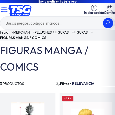
Envío gratis en toda la web
Iniciar sesión
Carrito
Inicio
>
MERCHAN
>
PELUCHES / FIGURAS
>
FIGURAS
>
FIGURAS MANGA / COMICS
FIGURAS MANGA /
COMICS
RELEVANCIA
3 PRODUCTOS
Filtrar
-29%