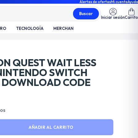
Alertas de ofertas
Mi cuenta
Ayuda
Buscar
Iniciar sesión
Carrito
TRO
TECNOLOGÍA
MERCHAN
N QUEST WAIT LESS
NINTENDO SWITCH
L DOWNLOAD CODE
dos
AÑADIR AL CARRITO