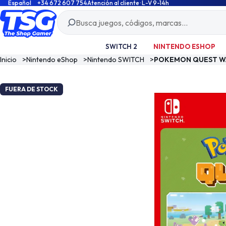
Español
+34 672 607 754
Atención al cliente · L-V 9-14h
SWITCH 2
NINTENDO ESHOP
Inicio
>
Nintendo eShop
>
Nintendo SWITCH
>
POKEMON QUEST WA
FUERA DE STOCK