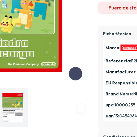
Fuera de sto
Ficha técnica
Marca:
Referencia:
F2
Manufacturer 
EU Responsibl
Brand Name:
N
upc:
10000255
ean13:
045496