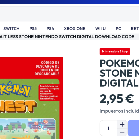
SWITCH
PS5
PS4
XBOX ONE
WII U
PC
RE
IT LESS STONE NINTENDO SWITCH DIGITAL DOWNLOAD CODE
Nintendo eShop
POKEMO
STONE 
DIGITA
2,95 €
Impuestos inclui