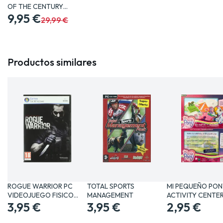
OF THE CENTURY
EDITION PC…
9,95 €
29,99 €
Productos similares
ROGUE WARRIOR PC
TOTAL SPORTS
MI PEQUEÑO PON
VIDEOJUEGO FISICO
MANAGEMENT
ACTIVITY CENTE
PHYSICAL…
3,95 €
3,95 €
2,95 €