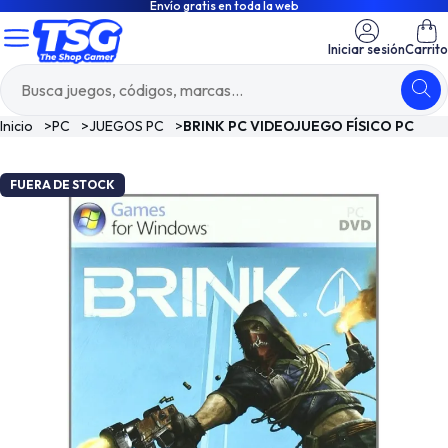
Envío gratis en toda la web
Iniciar sesión
Carrito
Inicio
>
PC
>
JUEGOS PC
>
BRINK PC VIDEOJUEGO FÍSICO PC
FUERA DE STOCK