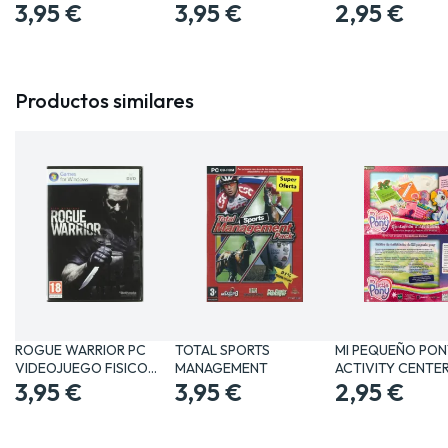
PHYSICAL…
3,95 €
3,95 €
2,95 €
Productos similares
ROGUE WARRIOR PC
TOTAL SPORTS
MI PEQUEÑO PON
VIDEOJUEGO FISICO
MANAGEMENT
ACTIVITY CENTE
PHYSICAL…
3,95 €
3,95 €
2,95 €