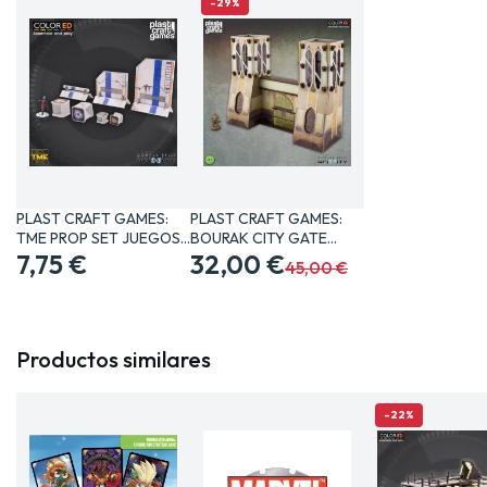
-29%
PLAST CRAFT GAMES:
PLAST CRAFT GAMES:
TME PROP SET JUEGOS…
BOURAK CITY GATE
7,75 €
JUEGOS…
32,00 €
45,00 €
Productos similares
-22%