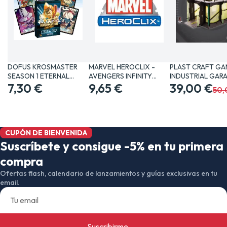
DOFUS KROSMASTER
MARVEL HEROCLIX -
PLAST CRAFT GA
SEASON 1 ETERNAL
AVENGERS INFINITY
INDUSTRIAL GAR
DECK…
7,30 €
SET…
9,65 €
JUEGOS…
39,00 €
50,
CUPÓN DE BIENVENIDA
Suscríbete y consigue -5% en tu primera
compra
Ofertas flash, calendario de lanzamientos y guías exclusivas en tu
email.
Suscribirme
→