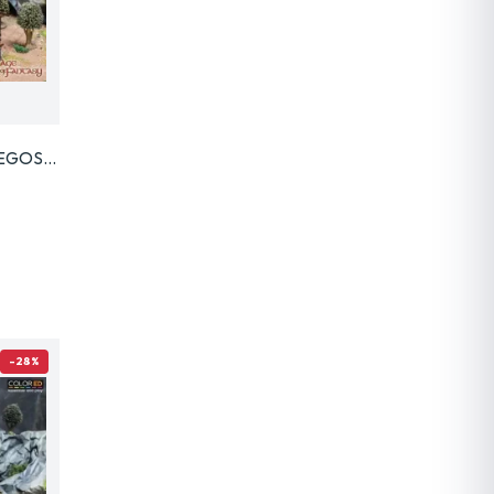
UEGOS…
-28%