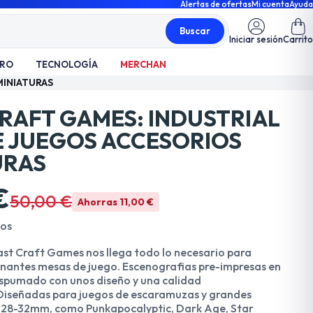
Alertas de ofertas
Mi cuenta
Ayuda
Buscar
Iniciar sesión
Carrito
TRO
TECNOLOGÍA
MERCHAN
MINIATURAS
CRAFT GAMES: INDUSTRIAL
 JUEGOS ACCESORIOS
URAS
€
50,00 €
Ahorras 11,00 €
dos
ast Craft Games nos llega todo lo necesario para
onantes mesas de juego. Escenografias pre-impresas en
spumado con unos diseño y una calidad
Diseñadas para juegos de escaramuzas y grandes
a 28-32mm, como Punkapocalyptic, Dark Age, Star