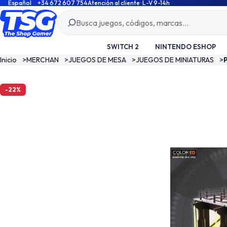
Español
+34 672 607 754
Atención al cliente · L-V 9-14h
SWITCH 2
NINTENDO ESHOP
Inicio
>
MERCHAN
>
JUEGOS DE MESA
>
JUEGOS DE MINIATURAS
>
-22%