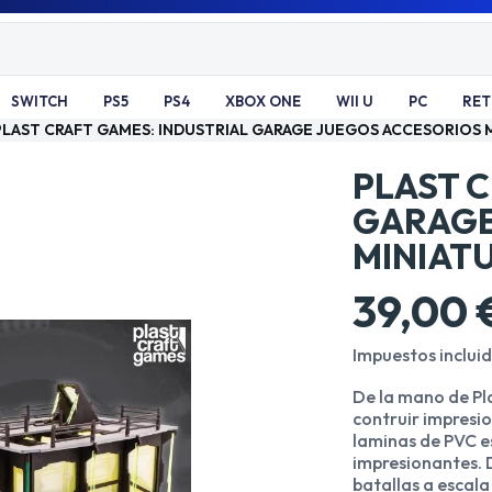
SWITCH
PS5
PS4
XBOX ONE
WII U
PC
RE
PLAST CRAFT GAMES: INDUSTRIAL GARAGE JUEGOS ACCESORIOS 
PLAST 
GARAGE
MINIAT
39,00 
Impuestos inclui
De la mano de Pl
contruir impresi
laminas de PVC e
impresionantes. 
batallas a escal