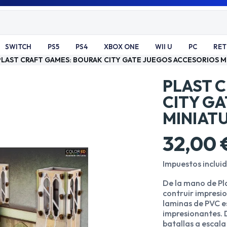
SWITCH
PS5
PS4
XBOX ONE
WII U
PC
RE
PLAST CRAFT GAMES: BOURAK CITY GATE JUEGOS ACCESORIOS M
PLAST 
CITY G
MINIAT
32,00 
Impuestos inclui
De la mano de Pl
contruir impresi
laminas de PVC e
impresionantes. 
batallas a escal