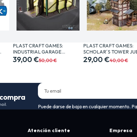
PLAST CRAFT GAMES:
PLAST CRAFT GAMES:
…
INDUSTRIAL GARAGE
SCHOLAR´S TOWER J
JUEGOS…
39,00 €
29,00 €
50,00 €
40,00 €
a compra
ail.
Puede darse de baja en cualquier momento. Para 
Atención cliente
Empresa