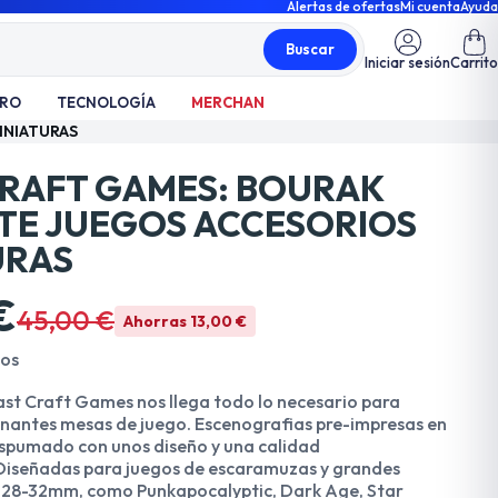
Alertas de ofertas
Mi cuenta
Ayuda
Buscar
Iniciar sesión
Carrito
TRO
TECNOLOGÍA
MERCHAN
INIATURAS
CRAFT GAMES: BOURAK
ATE JUEGOS ACCESORIOS
URAS
€
45,00 €
Ahorras 13,00 €
dos
ast Craft Games nos llega todo lo necesario para
onantes mesas de juego. Escenografias pre-impresas en
spumado con unos diseño y una calidad
Diseñadas para juegos de escaramuzas y grandes
a 28-32mm, como Punkapocalyptic, Dark Age, Star