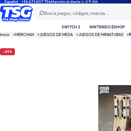
Español
+34 672 607 754
Atención al cliente · L-V 9-14h
SWITCH 2
NINTENDO ESHOP
Inicio
>
MERCHAN
>
JUEGOS DE MESA
>
JUEGOS DE MINIATURAS
>
-29%