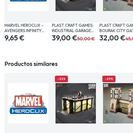
MARVEL HEROCLIX -
PLAST CRAFT GAMES:
PLAST CRAFT GA
AVENGERS INFINITY
INDUSTRIAL GARAGE
BOURAK CITY GA
SET…
9,65 €
JUEGOS…
39,00 €
JUEGOS…
32,00 €
50,00 €
45,
Productos similares
-22%
-29%