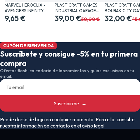
MARVEL HEROCLIX -
PLAST CRAFT GAMES:
PLAST CRAFT GA
AVENGERS INFINITY
INDUSTRIAL GARAGE
BOURAK CITY GA
SET…
9,65 €
JUEGOS…
39,00 €
JUEGOS…
32,00 €
50,00 €
45,
CUPÓN DE BIENVENIDA
Suscríbete y consigue -5% en tu primera
compra
Ofertas flash, calendario de lanzamientos y guías exclusivas en tu
email.
Suscribirme
→
Puede darse de baja en cualquier momento. Para ello, consulte
nuestra información de contacto en el aviso legal.