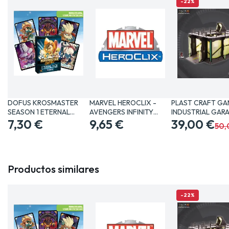
-22%
DOFUS KROSMASTER
MARVEL HEROCLIX -
PLAST CRAFT GA
SEASON 1 ETERNAL
AVENGERS INFINITY
INDUSTRIAL GAR
DECK…
7,30 €
SET…
9,65 €
JUEGOS…
39,00 €
50,
Productos similares
-22%