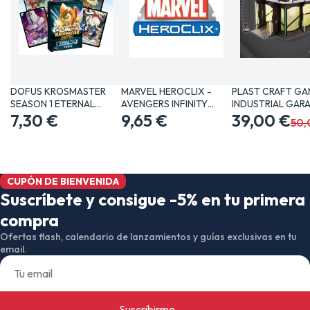
DOFUS KROSMASTER
MARVEL HEROCLIX -
PLAST CRAFT GA
SEASON 1 ETERNAL
AVENGERS INFINITY
INDUSTRIAL GAR
DECK…
7,30 €
SET…
9,65 €
JUEGOS…
39,00 €
50,
CUPÓN DE BIENVENIDA
Suscríbete y consigue -5% en tu primera
compra
Ofertas flash, calendario de lanzamientos y guías exclusivas en tu
email.
Suscribirme
→