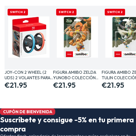
SWITCH 2
SWITCH 2
SWITCH 2
JOY-CON 2 WHEEL (2
FIGURA AMIIBO ZELDA
FIGURA AMIIBO Z
UDS) 2 VOLANTES PARA…
YUNOBO COLECCIÓN
TULIN COLECCIÓ
€21.95
THE…
€21.95
€21.95
CUPÓN DE BIENVENIDA
Suscríbete y consigue -5% en tu primera
compra
Ofertas flash, calendario de lanzamientos y guías exclusivas en tu