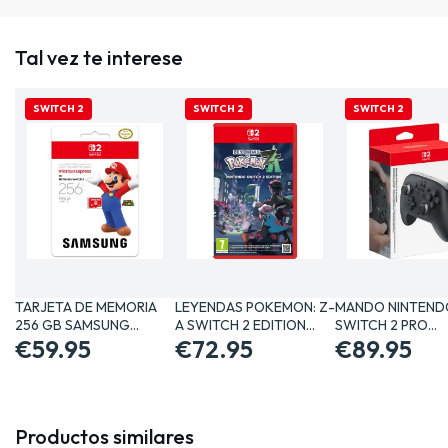
Tal vez te interese
SWITCH 2
SWITCH 2
SWITCH 2
TARJETA DE MEMORIA
LEYENDAS POKEMON: Z-
MANDO NINTEND
256 GB SAMSUNG
A SWITCH 2 EDITION
SWITCH 2 PRO
MICRO SD…
€59.95
JUEGO…
€72.95
CONTROLLER PA
€89.95
Productos similares