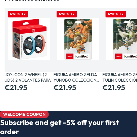
SWITCH 2
SWITCH 2
SWITCH 2
JOY-CON 2 WHEEL (2
FIGURA AMIIBO ZELDA
FIGURA AMIIBO Z
UDS) 2 VOLANTES PARA…
YUNOBO COLECCIÓN
TULIN COLECCIÓ
€21.95
THE…
€21.95
€21.95
WELCOME COUPON
Subscribe and get -5% off your first
order