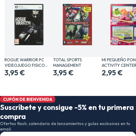
ROGUE WARRIOR PC
TOTAL SPORTS
MI PEQUEÑO PON
VIDEOJUEGO FISICO
MANAGEMENT
ACTIVITY CENTE
PHYSICAL…
3,95 €
3,95 €
2,95 €
CUPÓN DE BIENVENIDA
Suscríbete y consigue -5% en tu primera
compra
Ofertas flash, calendario de lanzamientos y guías exclusivas en tu
email.