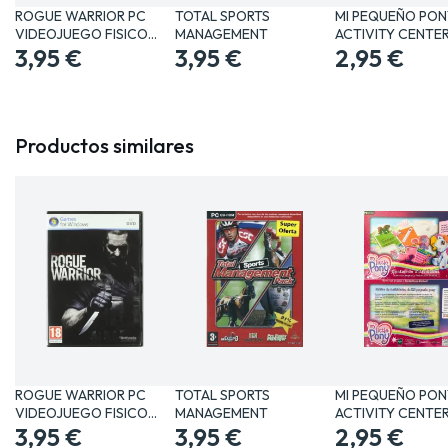
ROGUE WARRIOR PC
TOTAL SPORTS
MI PEQUEÑO PON
VIDEOJUEGO FISICO
MANAGEMENT
ACTIVITY CENTE
PHYSICAL…
3,95 €
3,95 €
2,95 €
Productos similares
ROGUE WARRIOR PC
TOTAL SPORTS
MI PEQUEÑO PON
VIDEOJUEGO FISICO
MANAGEMENT
ACTIVITY CENTE
PHYSICAL…
3,95 €
3,95 €
2,95 €