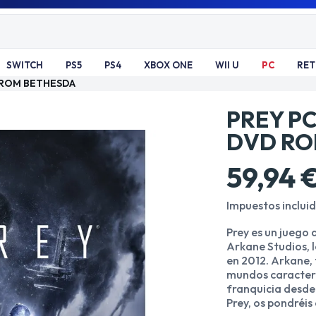
SWITCH
PS5
PS4
XBOX ONE
WII U
PC
RE
 ROM BETHESDA
PREY PC
DVD RO
59,94 
Impuestos inclui
Prey es un juego 
Arkane Studios, 
en 2012. Arkane,
mundos caracterís
franquicia desde 
Prey, os pondréis