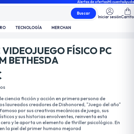
Alertas de ofertas
Mi cuenta
Ayuda
Buscar
Iniciar sesión
Carrito
TRO
TECNOLOGÍA
MERCHAN
 VIDEOJUEGO FÍSICO PC
M BETHESDA
€
dos
de ciencia ficción y acción en primera persona de
los laureados creadores de Dishonored, "Juego del año"
 famoso por sus creativas mecánicas de juego, sus
ticos y sus historias envolventes, reinventa esta
cero y le aporta un elemento de thriller psicológico. En
 en la piel del primer humano mejorad