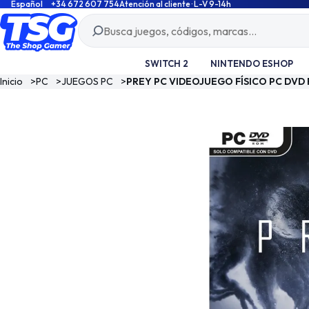
Español
+34 672 607 754
Atención al cliente · L-V 9-14h
SWITCH 2
NINTENDO ESHOP
Inicio
>
PC
>
JUEGOS PC
>
PREY PC VIDEOJUEGO FÍSICO PC DVD