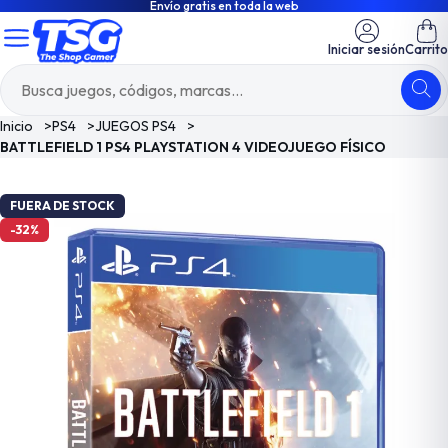
Envío gratis en toda la web
Iniciar sesión
Carrito
Inicio
>
PS4
>
JUEGOS PS4
>
BATTLEFIELD 1 PS4 PLAYSTATION 4 VIDEOJUEGO FÍSICO
FUERA DE STOCK
-32%