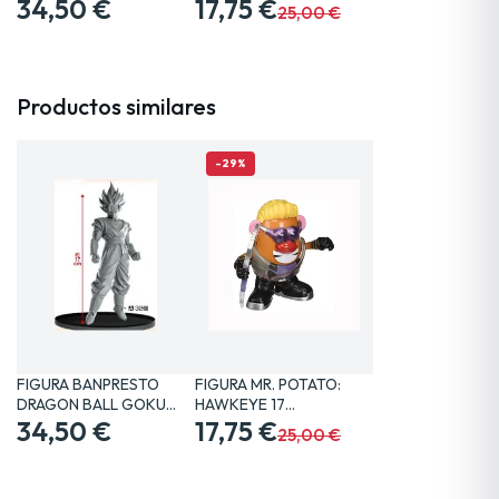
SAIYAN 2…
34,50 €
CENTIMETROS…
17,75 €
25,00 €
Productos similares
-29%
FIGURA BANPRESTO
FIGURA MR. POTATO:
DRAGON BALL GOKU
HAWKEYE 17
SAIYAN 2…
34,50 €
CENTIMETROS…
17,75 €
25,00 €