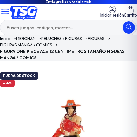
Envío gratis en toda la web
Iniciar sesión
Carrito
Inicio
>
MERCHAN
>
PELUCHES / FIGURAS
>
FIGURAS
>
FIGURAS MANGA / COMICS
>
FIGURA ONE PIECE ACE 12 CENTIMETROS TAMAÑO FIGURAS
MANGA / COMICS
FUERA DE STOCK
-34%