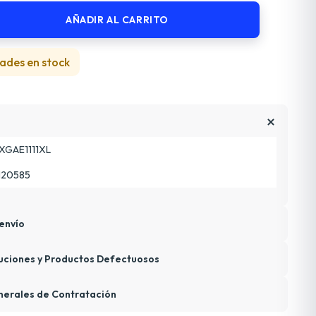
AÑADIR AL CARRITO
ades en stock
XGAE1111XL
120585
envío
uciones y Productos Defectuosos
nerales de Contratación