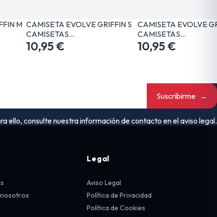
FFIN M
CAMISETA EVOLVE GRIFFIN S
CAMISETA EVOLVE GR
CAMISETAS…
CAMISETAS…
10,95 €
10,95 €
Suscribirme
→
ello, consulte nuestra información de contacto en el aviso legal.
Legal
os
Aviso Legal
 nosotros
Política de Privacidad
Política de Cookies