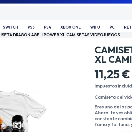
SWITCH
PS5
PS4
XBOX ONE
WII U
PC
RE
ISETA DRAGON AGE II POWER XL CAMISETAS VIDEOJUEGOS
CAMISE
XL CAM
11,25 €
Impuestos inclui
Camiseta del vi
Eres uno de los 
Ahora, te ves obl
constante cambio 
fama y fortuna, y