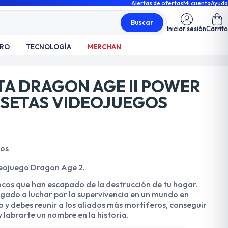
Alertas de ofertas
Mi cuenta
Ayuda
Buscar
Iniciar sesión
Carrito
TRO
TECNOLOGÍA
MERCHAN
TA DRAGON AGE II POWER
ISETAS VIDEOJUEGOS
dos
deojuego Dragon Age 2.
pocos que han escapado de la destrucción de tu hogar.
igado a luchar por la supervivencia en un mundo en
y debes reunir a los aliados más mortí­feros, conseguir
 labrarte un nombre en la historia.