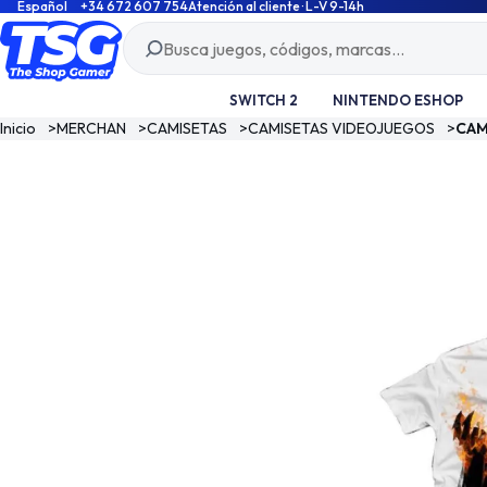
Español
+34 672 607 754
Atención al cliente · L-V 9-14h
SWITCH 2
NINTENDO ESHOP
Inicio
>
MERCHAN
>
CAMISETAS
>
CAMISETAS VIDEOJUEGOS
>
CAM