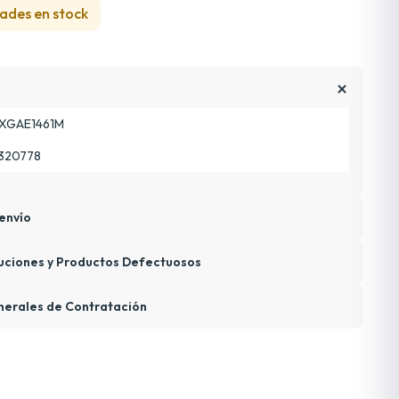
ades en stock
XGAE1461M
320778
envío
uciones y Productos Defectuosos
nerales de Contratación