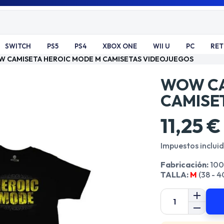
SWITCH
PS5
PS4
XBOX ONE
WII U
PC
RE
 CAMISETA HEROIC MODE M CAMISETAS VIDEOJUEGOS
WOW CA
CAMISE
11,25 €
Impuestos inclui
Fabricación:
100
TALLA:
M
(38 - 