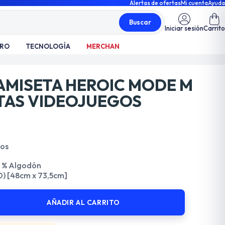
Alertas de ofertas
Mi cuenta
Ayuda
Buscar
Iniciar sesión
Carrito
TRO
TECNOLOGÍA
MERCHAN
MISETA HEROIC MODE M
TAS VIDEOJUEGOS
dos
 % Algodón
40) [48cm x 73,5cm]
AÑADIR AL CARRITO