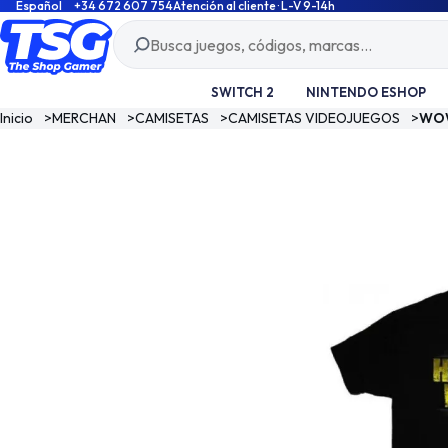
Español
+34 672 607 754
Atención al cliente · L-V 9-14h
SWITCH 2
NINTENDO ESHOP
Inicio
>
MERCHAN
>
CAMISETAS
>
CAMISETAS VIDEOJUEGOS
>
WOW