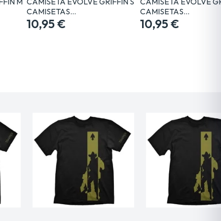
FFIN M
CAMISETA EVOLVE GRIFFIN S
CAMISETA EVOLVE GR
CAMISETAS…
CAMISETAS…
10,95 €
10,95 €