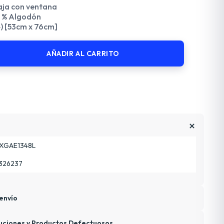
ja con ventana
 % Algodón
4) [53cm x 76cm]
AÑADIR AL CARRITO
XGAE1348L
326237
envío
uciones y Productos Defectuosos