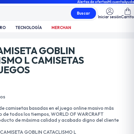
Alertas de ofertas
Mi cuenta
Ayuda
Buscar
Iniciar sesión
Carrito
TRO
TECNOLOGÍA
MERCHAN
MISETA GOBLIN
ISMO L CAMISETAS
UEGOS
dos
de camisetas basadas en el juego online masivo más
vo de todos los tiempos, WORLD OF WARCRAFT
ducto de máxima calidad y acabado digno del cliente
CAMISETA GOBLIN CATACLISMO L