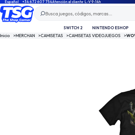
Español
+34 672 607 754
Atención al cliente · L-V 9-14h
SWITCH 2
NINTENDO ESHOP
Inicio
>
MERCHAN
>
CAMISETAS
>
CAMISETAS VIDEOJUEGOS
>
WOW