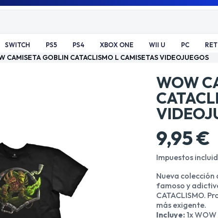
SWITCH
PS5
PS4
XBOX ONE
WII U
PC
RE
 CAMISETA GOBLIN CATACLISMO L CAMISETAS VIDEOJUEGOS
WOW CA
CATACL
VIDEOJ
9,95 €
Impuestos inclui
Nueva colección 
famoso y adicti
CATACLISMO. Pro
más exigente.
Incluye:
1x WOW 