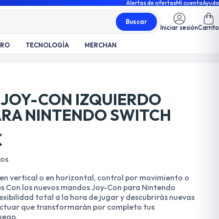
Alertas de ofertas
Mi cuenta
Ayuda
Buscar
Iniciar sesión
Carrito
TRO
TECNOLOGÍA
MERCHAN
JOY-CON IZQUIERDO
ARA NINTENDO SWITCH
€
dos
n vertical o en horizontal, control por movimiento o
s Con los nuevos mandos Joy-Con para Nintendo
exibilidad total a la hora de jugar y descubrirás nuevas
ctuar que transformarán por completo tus
uego.