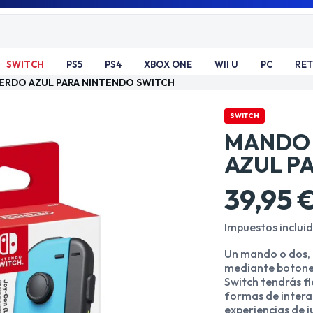
SWITCH
PS5
PS4
XBOX ONE
WII U
PC
RE
ERDO AZUL PARA NINTENDO SWITCH
SWITCH
MANDO 
AZUL P
39,95 
Impuestos inclui
Un mando o dos, e
mediante botone
Switch tendrás fl
formas de intera
experiencias de j