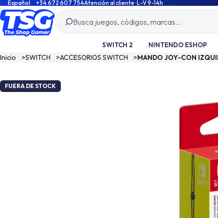
Español
+34 672 607 754
Atención al cliente · L-V 9-14h
SWITCH 2
NINTENDO ESHOP
Inicio
>
SWITCH
>
ACCESORIOS SWITCH
>
MANDO JOY-CON IZQUI
FUERA DE STOCK