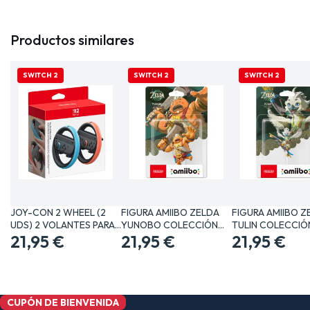
Productos similares
SWITCH 2
SWITCH 2
SWITCH 2
JOY-CON 2 WHEEL (2
FIGURA AMIIBO ZELDA
FIGURA AMIIBO Z
UDS) 2 VOLANTES PARA…
YUNOBO COLECCIÓN
TULIN COLECCIÓ
21,95 €
THE…
21,95 €
21,95 €
CUPÓN DE BIENVENIDA