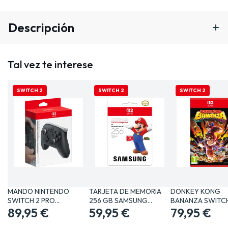
Descripción
Tal vez te interese
SWITCH 2
SWITCH 2
SWITCH 2
MANDO NINTENDO
TARJETA DE MEMORIA
DONKEY KONG
SWITCH 2 PRO
256 GB SAMSUNG
BANANZA SWITCH
CONTROLLER PARA…
89,95 €
MICRO SD…
59,95 €
JUEGO FÍSICO…
79,95 €