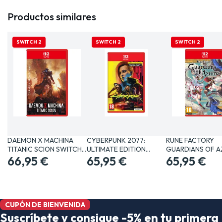
Productos similares
SWITCH 2
SWITCH 2
SWITCH 2
DAEMON X MACHINA
CYBERPUNK 2077:
RUNE FACTORY
TITANIC SCION SWITCH
ULTIMATE EDITION
GUARDIANS OF 
2…
66,95 €
SWITCH 2…
65,95 €
NINTENDO…
65,95 €
CUPÓN DE BIENVENIDA
Suscríbete y consigue -5% en tu primera