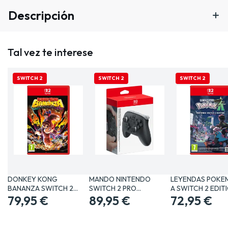
Descripción
Tal vez te interese
SWITCH 2
SWITCH 2
SWITCH 2
DONKEY KONG
MANDO NINTENDO
LEYENDAS POKEM
BANANZA SWITCH 2
SWITCH 2 PRO
A SWITCH 2 EDIT
JUEGO FÍSICO…
79,95 €
CONTROLLER PARA…
89,95 €
JUEGO…
72,95 €