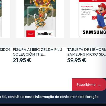
 SIDON
FIGURA AMIIBO ZELDA RIJU
TARJETA DE MEMORIA
COLECCIÓN THE…
SAMSUNG MICRO SD
21,95 €
59,95 €
Suscribirme
→
 tal, consulte a nossa informação de contacto na declaração