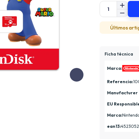
Últimos arti
Ficha técnica
Marca:
Referencia:
10
Manufacturer 
EU Responsibl
Marca:
Nintend
ean13:
4523052