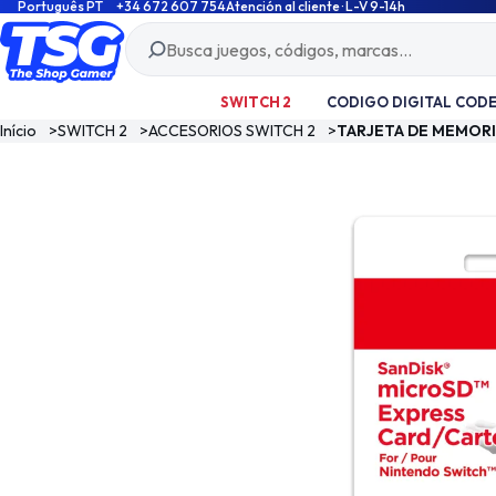
Português PT
+34 672 607 754
Atención al cliente · L-V 9-14h
SWITCH 2
CODIGO DIGITAL COD
Início
>
SWITCH 2
>
ACCESORIOS SWITCH 2
>
TARJETA DE MEMORI