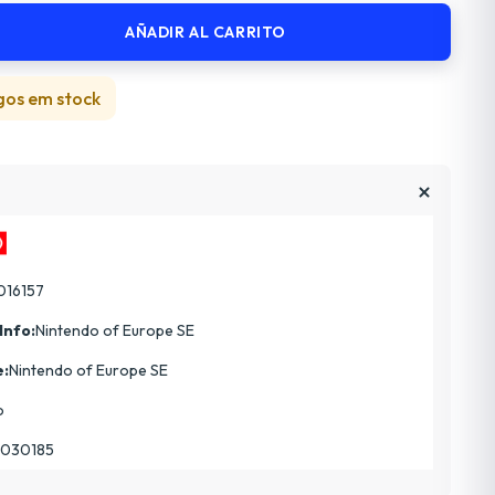
AÑADIR AL CARRITO
gos em stock
016157
Info:
Nintendo of Europe SE
e:
Nintendo of Europe SE
o
030185