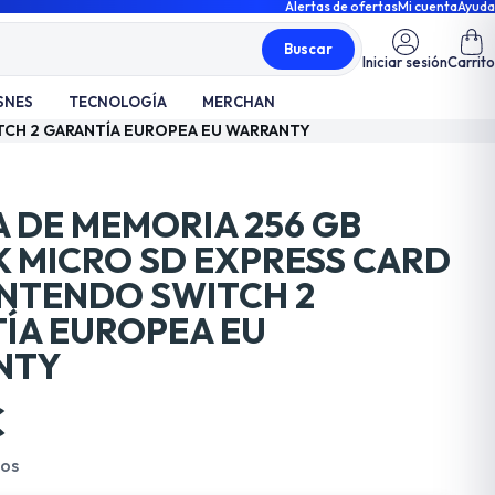
Alertas de ofertas
Mi cuenta
Ayuda
Buscar
Iniciar sesión
Carrito
SNES
TECNOLOGÍA
MERCHAN
ITCH 2 GARANTÍA EUROPEA EU WARRANTY
A DE MEMORIA 256 GB
K MICRO SD EXPRESS CARD
INTENDO SWITCH 2
ÍA EUROPEA EU
NTY
€
dos