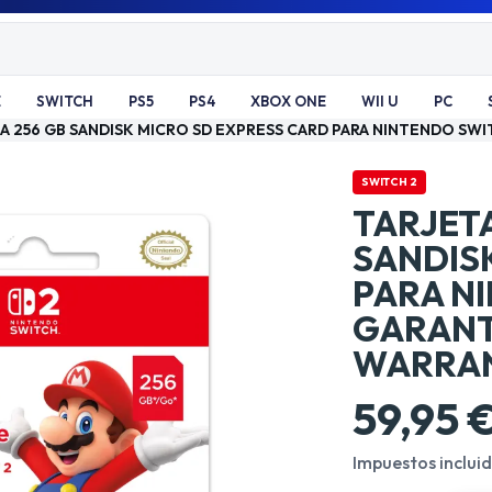
E
SWITCH
PS5
PS4
XBOX ONE
WII U
PC
A 256 GB SANDISK MICRO SD EXPRESS CARD PARA NINTENDO SW
SWITCH 2
TARJET
SANDIS
PARA N
GARANT
WARRA
59,95 
Impuestos inclui