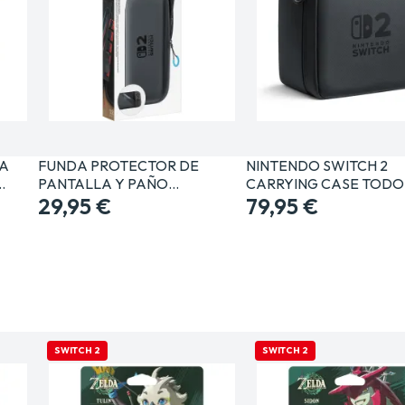
A
FUNDA PROTECTOR DE
NINTENDO SWITCH 2
…
PANTALLA Y PAÑO
CARRYING CASE TODO
LIMPIEZA…
29,95 €
UNO…
79,95 €
SWITCH 2
SWITCH 2