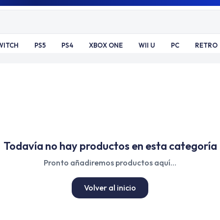
WITCH
PS5
PS4
XBOX ONE
WII U
PC
RETRO
Todavía no hay productos en esta categoría
Pronto añadiremos productos aquí…
Volver al inicio