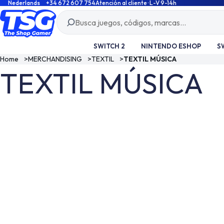
Nederlands
+34 672 607 754
Atención al cliente · L-V 9-14h
SWITCH 2
NINTENDO ESHOP
S
Home
>
MERCHANDISING
>
TEXTIL
>
TEXTIL MÚSICA
TEXTIL MÚSICA