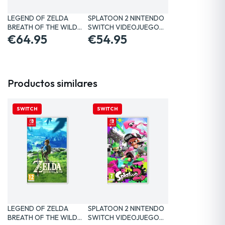
LEGEND OF ZELDA
SPLATOON 2 NINTENDO
BREATH OF THE WILD
SWITCH VIDEOJUEGO
SWITCH…
€64.95
FÍSICO
€54.95
Productos similares
SWITCH
SWITCH
LEGEND OF ZELDA
SPLATOON 2 NINTENDO
BREATH OF THE WILD
SWITCH VIDEOJUEGO