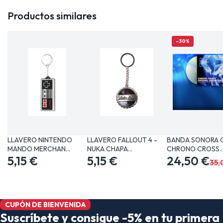
Productos similares
-30%
LLAVERO NINTENDO
LLAVERO FALLOUT 4 -
BANDA SONORA 
MANDO MERCHAN
NUKA CHAPA
CHRONO CROSS
VIDEOJUEGOS…
5,15 €
MERCHANDISING…
5,15 €
MERCHANDISING
24,50 €
35,
CUPÓN DE BIENVENIDA
Suscríbete y consigue -5% en tu primera