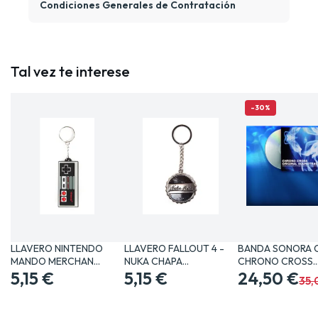
Condiciones Generales de Contratación
Tal vez te interese
-30%
LLAVERO NINTENDO
LLAVERO FALLOUT 4 -
BANDA SONORA 
MANDO MERCHAN
NUKA CHAPA
CHRONO CROSS
VIDEOJUEGOS…
5,15 €
MERCHANDISING…
5,15 €
MERCHANDISING
24,50 €
35,