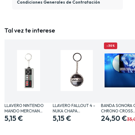
Condiciones Generales de Contratación
Tal vez te interese
-30%
LLAVERO NINTENDO
LLAVERO FALLOUT 4 -
BANDA SONORA 
MANDO MERCHAN
NUKA CHAPA
CHRONO CROSS
VIDEOJUEGOS…
5,15 €
MERCHANDISING…
5,15 €
MERCHANDISING
24,50 €
35,