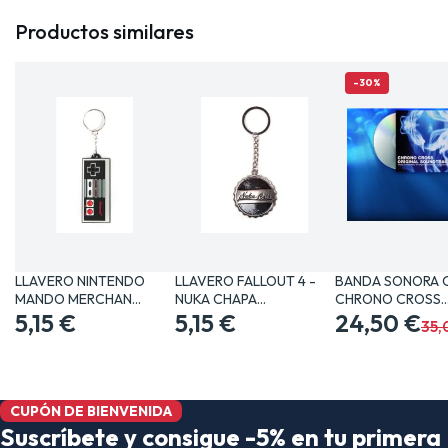
Productos similares
-30%
LLAVERO NINTENDO
LLAVERO FALLOUT 4 -
BANDA SONORA 
MANDO MERCHAN
NUKA CHAPA
CHRONO CROSS
VIDEOJUEGOS…
5,15 €
MERCHANDISING…
5,15 €
MERCHANDISING
24,50 €
35,
CUPÓN DE BIENVENIDA
Suscríbete y consigue -5% en tu primera