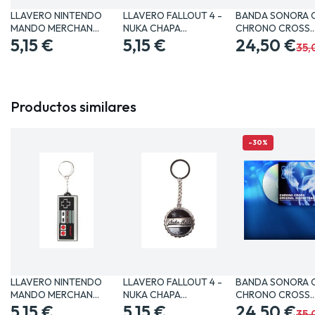
LLAVERO NINTENDO
LLAVERO FALLOUT 4 -
BANDA SONORA 
MANDO MERCHAN
NUKA CHAPA
CHRONO CROSS
VIDEOJUEGOS…
5,15 €
MERCHANDISING…
5,15 €
MERCHANDISING
24,50 €
35,
Productos similares
-30%
LLAVERO NINTENDO
LLAVERO FALLOUT 4 -
BANDA SONORA 
MANDO MERCHAN
NUKA CHAPA
CHRONO CROSS
VIDEOJUEGOS…
5,15 €
MERCHANDISING…
5,15 €
MERCHANDISING
24,50 €
35,