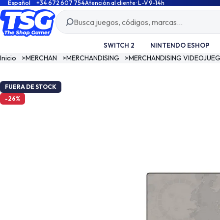
Español
+34 672 607 754
Atención al cliente · L-V 9-14h
SWITCH 2
NINTENDO ESHOP
Inicio
>
MERCHAN
>
MERCHANDISING
>
MERCHANDISING VIDEOJUE
FUERA DE STOCK
-26%