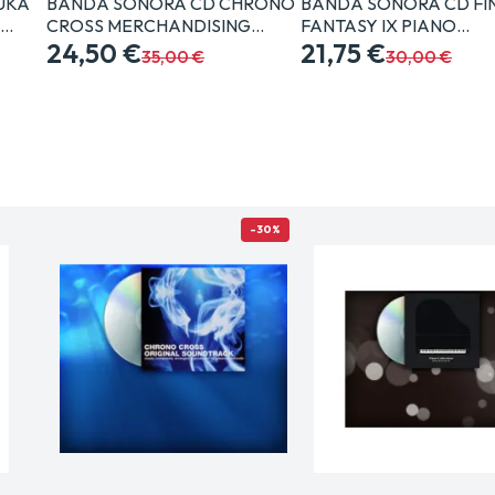
NUKA
BANDA SONORA CD CHRONO
BANDA SONORA CD FI
G…
CROSS MERCHANDISING…
FANTASY IX PIANO…
24,50 €
21,75 €
35,00 €
30,00 €
-30%