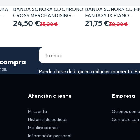
NUKA
BANDA SONORA CD CHRONO
BANDA SONORA CD FI
G…
CROSS MERCHANDISING…
FANTASY IX PIANO…
24,50 €
21,75 €
35,00 €
30,00 €
a compra
ail.
Puede darse de baja en cualquier momento. Para 
Atención cliente
Empresa
Mi cuenta
Quiénes som
Historial de pedidos
Contacte con
Mis direcciones
Información personal