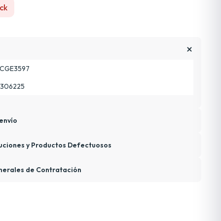
ck
CGE3597
8306225
envío
uciones y Productos Defectuosos
nerales de Contratación