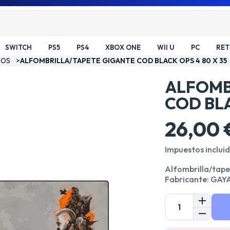
SWITCH
PS5
PS4
XBOX ONE
WII U
PC
RE
GOS
>
ALFOMBRILLA/TAPETE GIGANTE COD BLACK OPS 4 80 X 35
ALFOMB
COD BLA
26,00 
Impuestos inclui
Alfombrilla/tapet
Fabricante: GAY