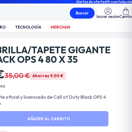
Alertas de ofertas
Mi cuenta
Ayuda
Buscar
Iniciar sesión
Carrito
TRO
TECNOLOGÍA
MERCHAN
RILLA/TAPETE GIGANTE
CK OPS 4 80 X 35
€
35,00 €
Ahorras 9,00 €
dos
e oficial y licenciado de Call of Duty Black OPS 4
A
AÑADIR AL CARRITO