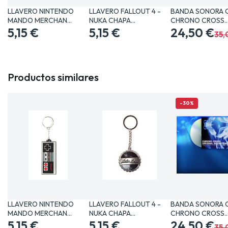
LLAVERO NINTENDO
LLAVERO FALLOUT 4 -
BANDA SONORA 
MANDO MERCHAN
NUKA CHAPA
CHRONO CROSS
VIDEOJUEGOS…
5,15 €
MERCHANDISING…
5,15 €
MERCHANDISING
24,50 €
35,
Productos similares
-30%
LLAVERO NINTENDO
LLAVERO FALLOUT 4 -
BANDA SONORA 
MANDO MERCHAN
NUKA CHAPA
CHRONO CROSS
VIDEOJUEGOS…
5,15 €
MERCHANDISING…
5,15 €
MERCHANDISING
24,50 €
35,