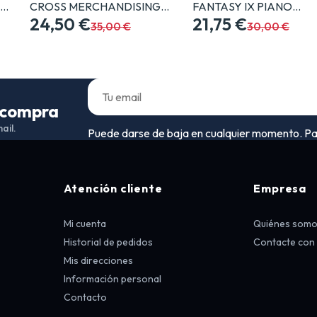
G…
CROSS MERCHANDISING…
FANTASY IX PIANO…
24,50 €
21,75 €
35,00 €
30,00 €
a compra
ail.
Puede darse de baja en cualquier momento. Para 
Atención cliente
Empresa
Mi cuenta
Quiénes som
Historial de pedidos
Contacte con
Mis direcciones
Información personal
Contacto