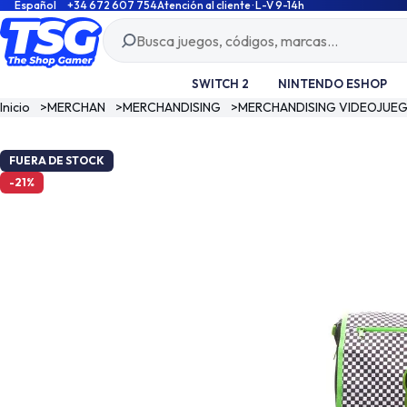
Español
+34 672 607 754
Atención al cliente · L-V 9-14h
SWITCH 2
NINTENDO ESHOP
Inicio
>
MERCHAN
>
MERCHANDISING
>
MERCHANDISING VIDEOJUE
FUERA DE STOCK
-21%