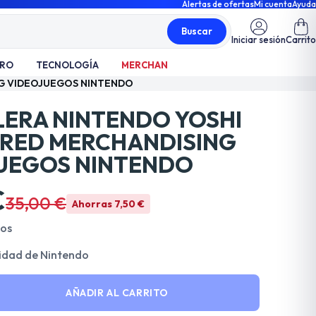
Alertas de ofertas
Mi cuenta
Ayuda
Buscar
Iniciar sesión
Carrito
TRO
TECNOLOGÍA
MERCHAN
G VIDEOJUEGOS NINTENDO
ERA NINTENDO YOSHI
RED MERCHANDISING
UEGOS NINTENDO
€
35,00 €
Ahorras 7,50 €
dos
idad de Nintendo
AÑADIR AL CARRITO