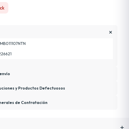
ck
MB011107NTN
226621
envío
uciones y Productos Defectuosos
nerales de Contratación