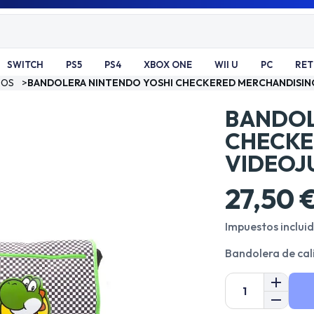
SWITCH
PS5
PS4
XBOX ONE
WII U
PC
RE
GOS
>
BANDOLERA NINTENDO YOSHI CHECKERED MERCHANDISIN
BANDOL
CHECKE
VIDEOJ
27,50 
Impuestos inclui
Bandolera de cal