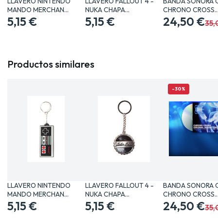
LLAVERO NINTENDO
LLAVERO FALLOUT 4 -
BANDA SONORA 
MANDO MERCHAN
NUKA CHAPA
CHRONO CROSS
VIDEOJUEGOS…
5,15 €
MERCHANDISING…
5,15 €
MERCHANDISING
24,50 €
35,
Productos similares
-30%
LLAVERO NINTENDO
LLAVERO FALLOUT 4 -
BANDA SONORA 
MANDO MERCHAN
NUKA CHAPA
CHRONO CROSS
VIDEOJUEGOS…
5,15 €
MERCHANDISING…
5,15 €
MERCHANDISING
24,50 €
35,