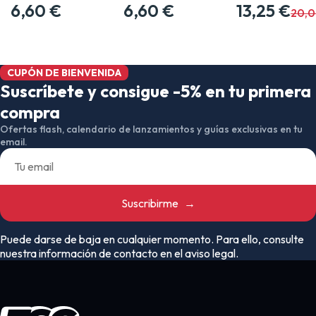
MERCHANDISING…
6,60 €
MERCHANDISING…
6,60 €
COMICS BATMAN
13,25 €
20,0
CUPÓN DE BIENVENIDA
Suscríbete y consigue -5% en tu primera
compra
Ofertas flash, calendario de lanzamientos y guías exclusivas en tu
email.
Suscribirme
→
Puede darse de baja en cualquier momento. Para ello, consulte
nuestra información de contacto en el aviso legal.