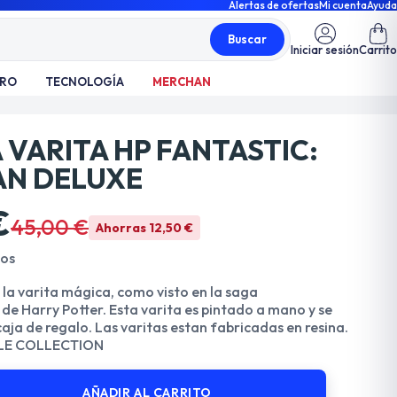
Alertas de ofertas
Mi cuenta
Ayuda
Buscar
Iniciar sesión
Carrito
TRO
TECNOLOGÍA
MERCHAN
 VARITA HP FANTASTIC:
AN DELUXE
€
45,00 €
Ahorras 12,50 €
dos
 la varita mágica, como visto en la saga
de Harry Potter. Esta varita es pintado a mano y se
aja de regalo. Las varitas estan fabricadas en resina.
BLE COLLECTION
AÑADIR AL CARRITO