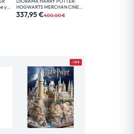
ER
DIORAMA HARRY POTTER:
e y…
HOGWARTS MERCHAN CINE…
337,95 €
400,00 €
-16%