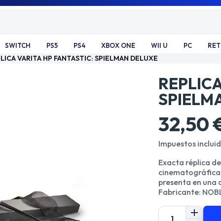
SWITCH
PS5
PS4
XBOX ONE
WII U
PC
RE
LICA VARITA HP FANTASTIC: SPIELMAN DELUXE
REPLICA
SPIELM
32,50 
Impuestos inclui
Exacta réplica de
cinematográfica 
presenta en una c
Fabricante: NO