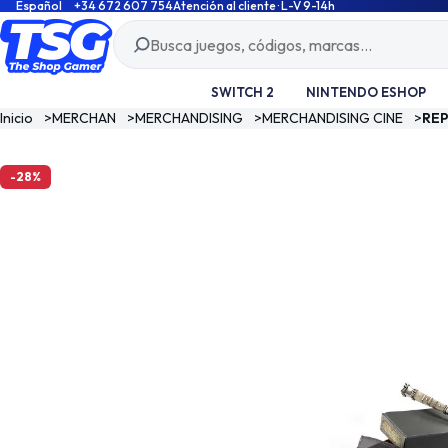
Español
+34 672 607 754
Atención al cliente · L-V 9-14h
SWITCH 2
NINTENDO ESHOP
Inicio
>
MERCHAN
>
MERCHANDISING
>
MERCHANDISING CINE
>
REP
-28%