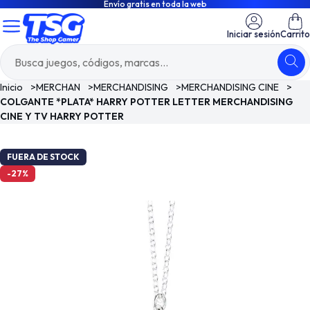
Envío gratis en toda la web
Iniciar sesión
Carrito
Inicio
>
MERCHAN
>
MERCHANDISING
>
MERCHANDISING CINE
>
COLGANTE *PLATA* HARRY POTTER LETTER MERCHANDISING
CINE Y TV HARRY POTTER
FUERA DE STOCK
-27%