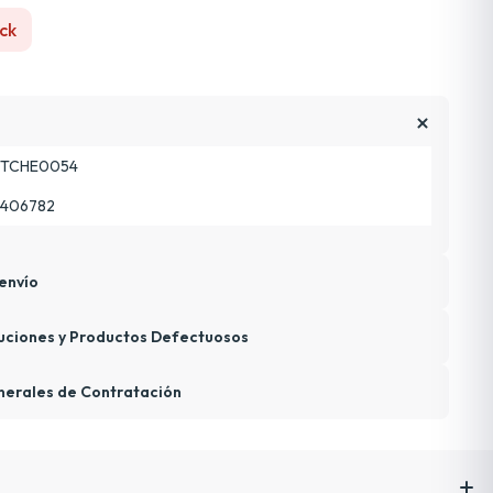
ck
TCHE0054
3406782
envío
uciones y Productos Defectuosos
nerales de Contratación