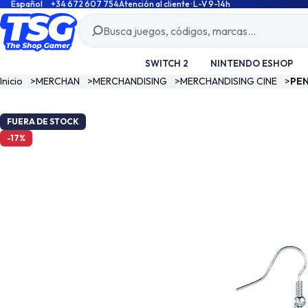
Español
+34 672 607 754
Atención al cliente · L-V 9-14h
SWITCH 2
NINTENDO ESHOP
Inicio
>
MERCHAN
>
MERCHANDISING
>
MERCHANDISING CINE
>
PEN
FUERA DE STOCK
-17%