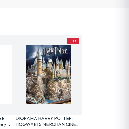
-16%
ER
DIORAMA HARRY POTTER:
e y…
HOGWARTS MERCHAN CINE…