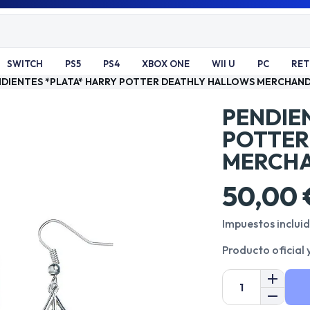
SWITCH
PS5
PS4
XBOX ONE
WII U
PC
RE
DIENTES *PLATA* HARRY POTTER DEATHLY HALLOWS MERCHANDI
PENDIE
POTTER
MERCHA
50,00 
Impuestos inclui
Producto oficial 