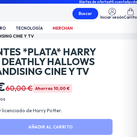
Alertas de ofertas
Mi cuenta
Ayuda
Buscar
Iniciar sesión
Carrito
TRO
TECNOLOGÍA
MERCHAN
SING CINE Y TV
NTES *PLATA* HARRY
 DEATHLY HALLOWS
NDISING CINE Y TV
€
60,00 €
Ahorras 10,00 €
dos
y licenciado de Harry Potter.
AÑADIR AL CARRITO