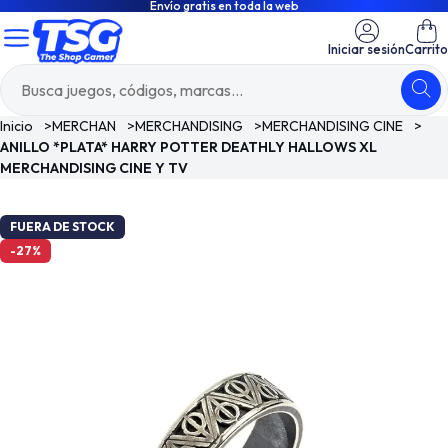
Envío gratis en toda la web
Iniciar sesión
Carrito
Inicio
>
MERCHAN
>
MERCHANDISING
>
MERCHANDISING CINE
>
ANILLO *PLATA* HARRY POTTER DEATHLY HALLOWS XL
MERCHANDISING CINE Y TV
FUERA DE STOCK
-27%