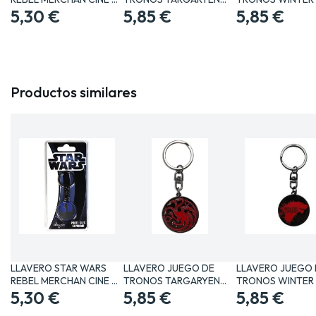
TV…
5,30 €
MERCHAN…
5,85 €
COMING…
5,85 €
Productos similares
LLAVERO STAR WARS
LLAVERO JUEGO DE
LLAVERO JUEGO 
REBEL MERCHAN CINE Y
TRONOS TARGARYEN
TRONOS WINTER 
TV…
5,30 €
MERCHAN…
5,85 €
COMING…
5,85 €