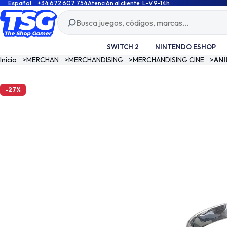
Español
+34 672 607 754
Atención al cliente · L-V 9-14h
SWITCH 2
NINTENDO ESHOP
Inicio
>
MERCHAN
>
MERCHANDISING
>
MERCHANDISING CINE
>
ANI
-27%