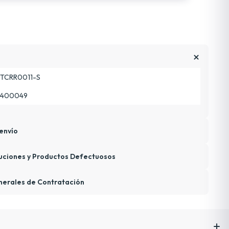
TCRR0011-S
3400049
envío
uciones y Productos Defectuosos
nerales de Contratación