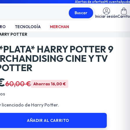
Alertas de ofertas
Mi cuenta
Ayuda
Buscar
Iniciar sesión
Carrito
TRO
TECNOLOGÍA
MERCHAN
HARRY POTTER
*PLATA* HARRY POTTER 9
ERCHANDISING CINE Y TV
POTTER
€
60,00 €
Ahorras 16,00 €
dos
y licenciado de Harry Potter.
AÑADIR AL CARRITO