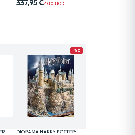
337,95 €
400,00 €
-16%
ER
DIORAMA HARRY POTTER: