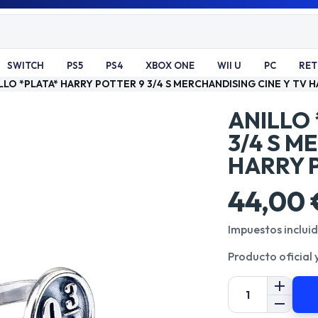
SWITCH
PS5
PS4
XBOX ONE
WII U
PC
RE
LLO *PLATA* HARRY POTTER 9 3/4 S MERCHANDISING CINE Y TV 
ANILLO 
3/4 S M
HARRY 
44,00 
Impuestos inclui
Producto oficial 