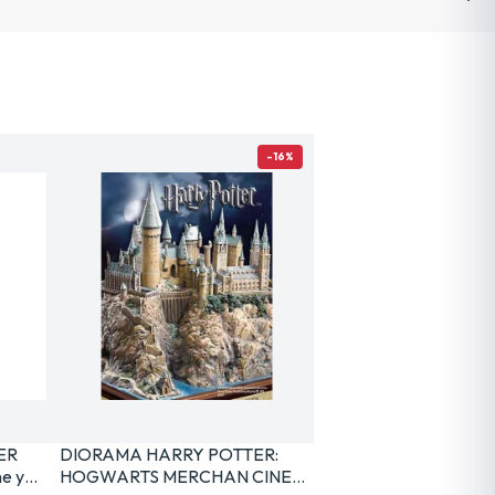
-16%
ER
DIORAMA HARRY POTTER:
e y…
HOGWARTS MERCHAN CINE…