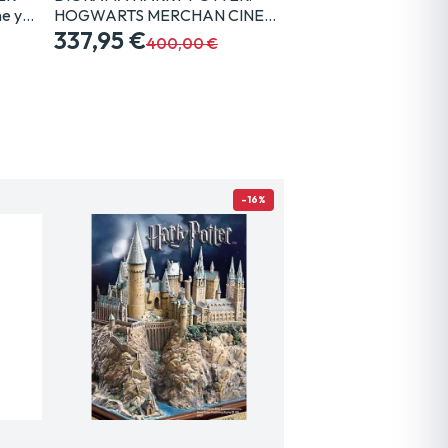
e y…
HOGWARTS MERCHAN CINE…
337,95 €
400,00 €
-16%