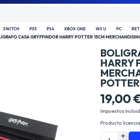
SWITCH
PS5
PS4
XBOX ONE
WII U
PC
RE
IGRAFO CASA GRYFFINDOR HARRY POTTER 15CM MERCHANDISIN
BOLIGR
HARRY 
MERCHA
POTTER
19,00 
Impuestos inclui
Producto licenci