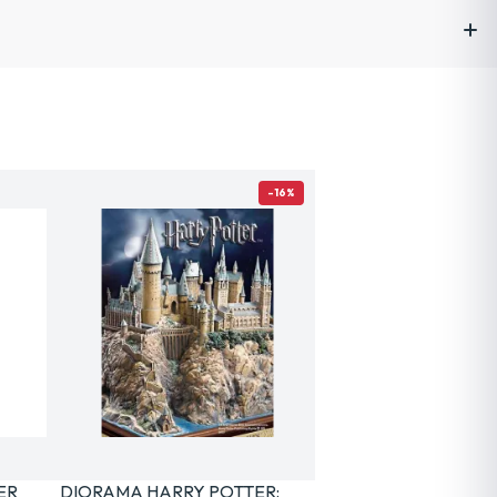
-16%
ER
DIORAMA HARRY POTTER: