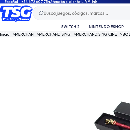
Español
+34 672 607 754
Atención al cliente · L-V 9-14h
SWITCH 2
NINTENDO ESHOP
Inicio
>
MERCHAN
>
MERCHANDISING
>
MERCHANDISING CINE
>
BOL