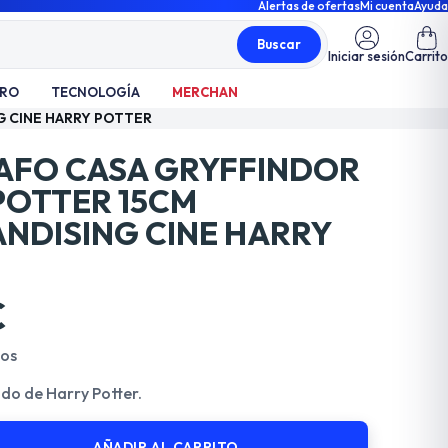
Alertas de ofertas
Mi cuenta
Ayuda
Buscar
Iniciar sesión
Carrito
TRO
TECNOLOGÍA
MERCHAN
G CINE HARRY POTTER
AFO CASA GRYFFINDOR
POTTER 15CM
NDISING CINE HARRY
€
dos
ado de Harry Potter.
AÑADIR AL CARRITO