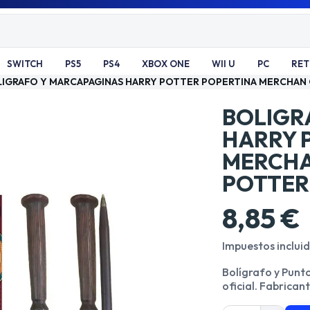
SWITCH
PS5
PS4
XBOX ONE
WII U
PC
RE
IGRAFO Y MARCAPAGINAS HARRY POTTER POPERTINA MERCHAN 
BOLIGR
HARRY 
MERCHA
POTTER
8,85 €
Impuestos inclui
Bolígrafo y Punto
oficial. Fabric