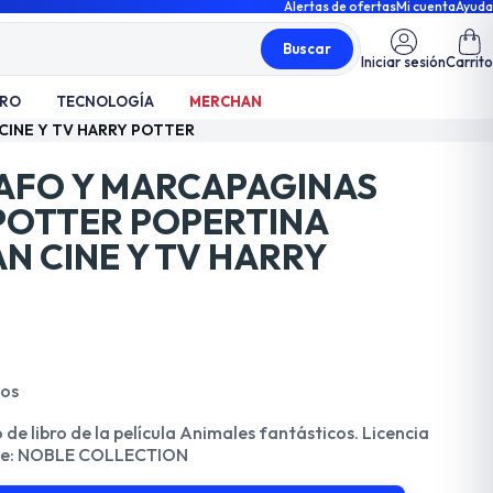
Alertas de ofertas
Mi cuenta
Ayuda
Buscar
Iniciar sesión
Carrito
TRO
TECNOLOGÍA
MERCHAN
CINE Y TV HARRY POTTER
AFO Y MARCAPAGINAS
POTTER POPERTINA
N CINE Y TV HARRY
dos
 de libro de la película Animales fantásticos. Licencia
ante: NOBLE COLLECTION