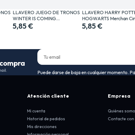
ONOS
LLAVERO JUEGO DE TRONOS
LLAVERO HARRY POTT
WINTER IS COMING…
HOGWARTS Merchan Cin
5,85 €
5,85 €
a compra
ail.
Puede darse de baja en cualquier momento. Para 
Atención cliente
Empresa
Mi cuenta
Quiénes som
Historial de pedidos
Contacte con
Mis direcciones
Información personal