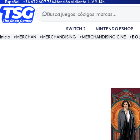
Español
+34 672 607 754
Atención al cliente · L-V 9-14h
SWITCH 2
NINTENDO ESHOP
Inicio
>
MERCHAN
>
MERCHANDISING
>
MERCHANDISING CINE
>
BOL