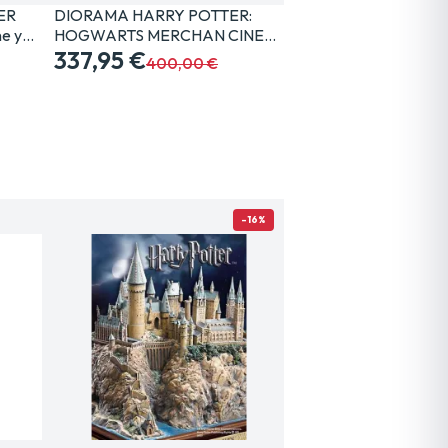
ER
DIORAMA HARRY POTTER:
e y…
HOGWARTS MERCHAN CINE…
337,95 €
400,00 €
-16%