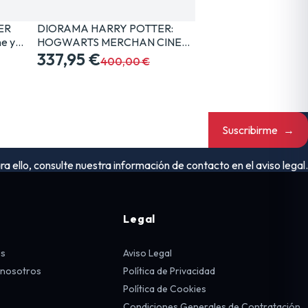
ER
DIORAMA HARRY POTTER:
e y…
HOGWARTS MERCHAN CINE…
337,95 €
400,00 €
Suscribirme
→
ello, consulte nuestra información de contacto en el aviso legal.
Legal
os
Aviso Legal
 nosotros
Política de Privacidad
Política de Cookies
Condiciones Generales de Contratación