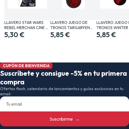
LLAVERO STAR WARS
LLAVERO JUEGO DE
LLAVERO JUEGO 
REBEL MERCHAN CINE Y
TRONOS TARGARYEN
TRONOS WINTER 
TV…
5,30 €
MERCHAN…
5,85 €
COMING…
5,85 €
CUPÓN DE BIENVENIDA
Suscríbete y consigue -5% en tu primera
compra
Ofertas flash, calendario de lanzamientos y guías exclusivas en tu
email.
Suscribirme
→