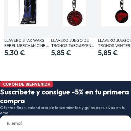
LLAVERO STAR WARS
LLAVERO JUEGO DE
LLAVERO JUEGO 
REBEL MERCHAN CINE Y
TRONOS TARGARYEN
TRONOS WINTER 
TV…
5,30 €
MERCHAN…
5,85 €
COMING…
5,85 €
CUPÓN DE BIENVENIDA
Suscríbete y consigue -5% en tu primera
compra
Ofertas flash, calendario de lanzamientos y guías exclusivas en tu
email.