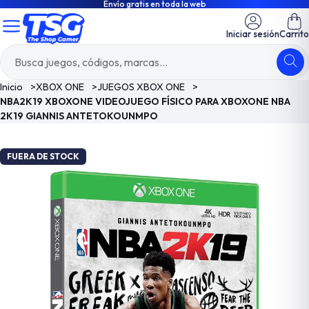
Envío gratis en toda la web
Iniciar sesión
Carrito
Inicio
>
XBOX ONE
>
JUEGOS XBOX ONE
>
NBA2K19 XBOXONE VIDEOJUEGO FÍSICO PARA XBOXONE NBA
2K19 GIANNIS ANTETOKOUNMPO
FUERA DE STOCK