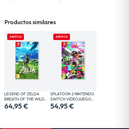
Productos similares
SWITCH
SWITCH
LEGEND OF ZELDA
SPLATOON 2 NINTENDO
BREATH OF THE WILD
SWITCH VIDEOJUEGO
SWITCH…
64,95 €
FÍSICO
54,95 €