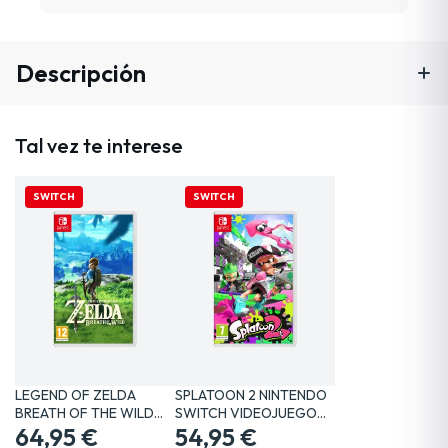
Descripción
Tal vez te interese
SWITCH
SWITCH
LEGEND OF ZELDA
SPLATOON 2 NINTENDO
BREATH OF THE WILD
SWITCH VIDEOJUEGO
SWITCH…
64,95 €
FÍSICO
54,95 €