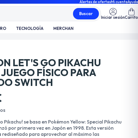
Alertas de ofertas
Mi cuenta
Ayuda
Buscar
Iniciar sesión
Carrito
TRO
TECNOLOGÍA
MERCHAN
N LET'S GO PIKACHU
 JUEGO FÍSICO PARA
DO SWITCH
€
dos
o Pikachu! se basa en Pokémon Yellow: Special Pikachu
anzó por primera vez en Japón en 1998. Esta versión
a rediseñado para aprovechar al máximo las