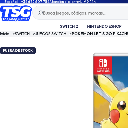
Español
+34 672 607 754
Atención al cliente · L-V 9-14h
SWITCH 2
NINTENDO ESHOP
Inicio
>
SWITCH
>
JUEGOS SWITCH
>
POKEMON LET'S GO PIKACH
FUERA DE STOCK