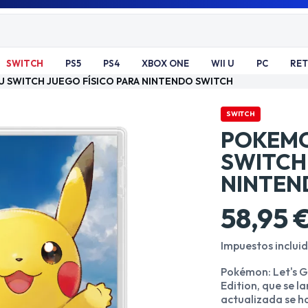
SWITCH
PS5
PS4
XBOX ONE
WII U
PC
RE
U SWITCH JUEGO FÍSICO PARA NINTENDO SWITCH
SWITCH
POKEMO
SWITCH
NINTEN
58,95 
Impuestos inclui
Pokémon: Let's G
Edition, que se l
actualizada se h