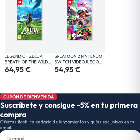
LEGEND OF ZELDA
SPLATOON 2 NINTENDO
BREATH OF THE WILD
SWITCH VIDEOJUEGO
SWITCH…
64,95 €
FÍSICO
54,95 €
CUPÓN DE BIENVENIDA
Suscríbete y consigue -5% en tu primera
compra
Ofertas flash, calendario de lanzamientos y guías exclusivas en tu
email.