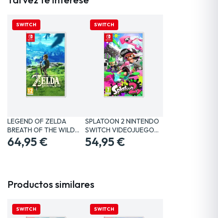
SWITCH
SWITCH
LEGEND OF ZELDA
SPLATOON 2 NINTENDO
BREATH OF THE WILD
SWITCH VIDEOJUEGO
SWITCH…
64,95 €
FÍSICO
54,95 €
Productos similares
SWITCH
SWITCH